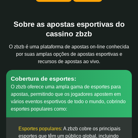
Sobre as apostas esportivas do
cassino zbzb
O zbzb é uma plataforma de apostas on-line conhecida
por suas amplas opções de apostas esportivas e
recursos de apostas ao vivo.
Cobertura de esportes:
O zbzb oferece uma ampla gama de esportes para
apostas, permitindo que os jogadores apostem em
vários eventos esportivos de todo o mundo, cobrindo
esportes populares como:
Esportes populares:
A zbzb cobre os principais
esportes que têm um público global, incluindo