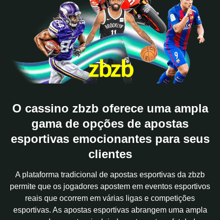
O cassino zbzb oferece uma ampla
gama de opções de apostas
esportivas emocionantes para seus
clientes
A plataforma tradicional de apostas esportivas da zbzb
permite que os jogadores apostem em eventos esportivos
reais que ocorrem em várias ligas e competições
esportivas. As apostas esportivas abrangem uma ampla