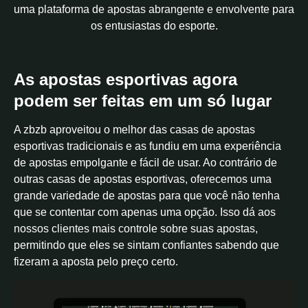
uma plataforma de apostas abrangente e envolvente para
os entusiastas do esporte.
As apostas esportivas agora
podem ser feitas em um só lugar
A zbzb aproveitou o melhor das casas de apostas
esportivas tradicionais e as fundiu em uma experiência
de apostas empolgante e fácil de usar. Ao contrário de
outras casas de apostas esportivas, oferecemos uma
grande variedade de apostas para que você não tenha
que se contentar com apenas uma opção. Isso dá aos
nossos clientes mais controle sobre suas apostas,
permitindo que eles se sintam confiantes sabendo que
fizeram a aposta pelo preço certo.