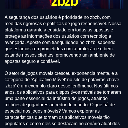
A segurança dos usuários é prioridade no zbzb, com
medidas rigorosas e políticas de jogo responsável. Nossa
plataforma garante a equidade em todas as apostas e
protege as informações dos usuários com tecnologia
avançada. Aposte com tranquilidade no zbzb, sabendo
que estamos comprometidos com a proteção e o bem-
estar de nossos clientes, promovendo um ambiente de
apostas seguro e confiável.
O setor de jogos móveis cresceu exponencialmente, e a
categoria de 'Aplicativo Móvel' no site de palavras-chave
'zbzb' é um exemplo claro desse fenômeno. Nos últimos
anos, os aplicativos para dispositivos móveis se tornaram
uma parte essencial da indústria de jogos, atraindo
milhões de jogadores ao redor do mundo. O que há de
especial nos jogos móveis? Vamos explorar as
características que tornam os aplicativos móveis tão
populares e como eles se destacam no cenário atual dos