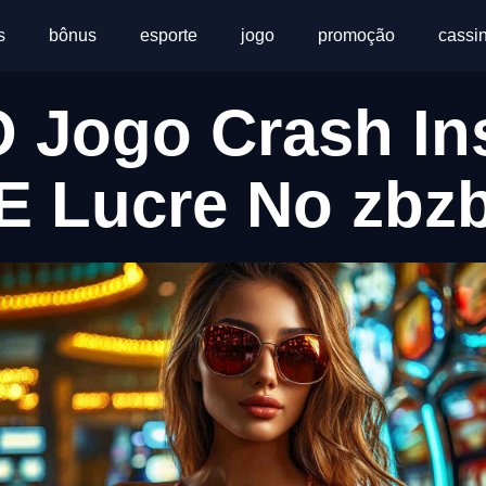
s
bônus
esporte
jogo
promoção
cassi
O Jogo Crash In
E Lucre No zbz