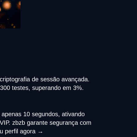
 criptografia de sessão avançada.
300 testes, superando em 3%.
m apenas 10 segundos, ativando
a VIP. zbzb garante segurança com
u perfil agora →