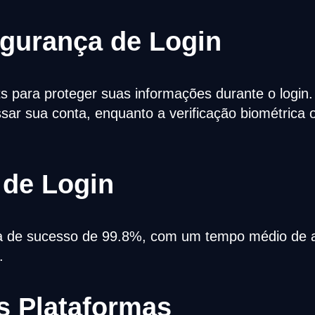
egurança de Login
ts para proteger suas informações durante o login.
ar sua conta, enquanto a verificação biométrica
 de Login
xa de sucesso de 99.8%, com um tempo médio de 
.
s Plataformas