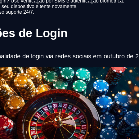
gin? Use verificação por SMS e autenticação biométrica.
 seu dispositivo e tente novamente.
so suporte 24/7.
ões de Login
idade de login via redes sociais em outubro de 20