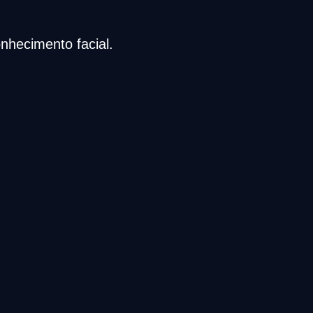
nhecimento facial.