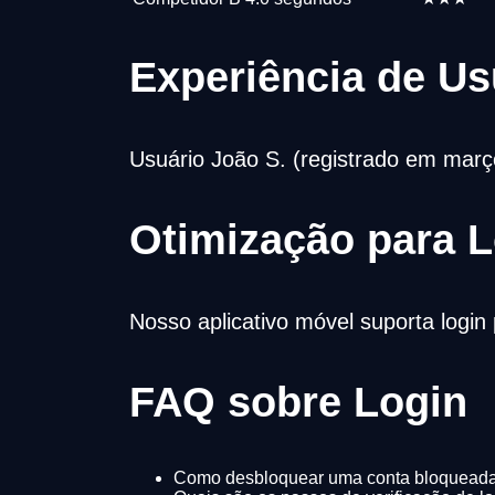
Experiência de Us
Usuário João S. (registrado em março
Otimização para 
Nosso aplicativo móvel suporta login
FAQ sobre Login
Como desbloquear uma conta bloqueada? 