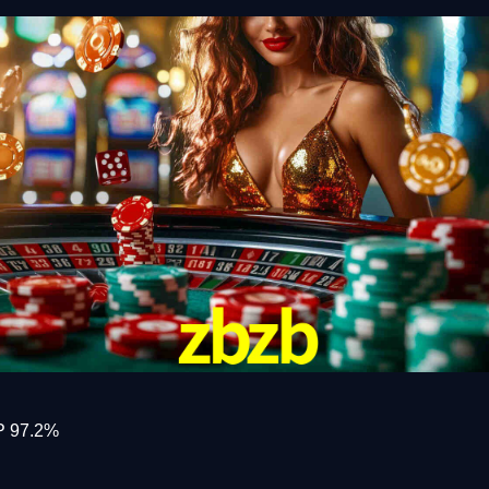
P 97.2%