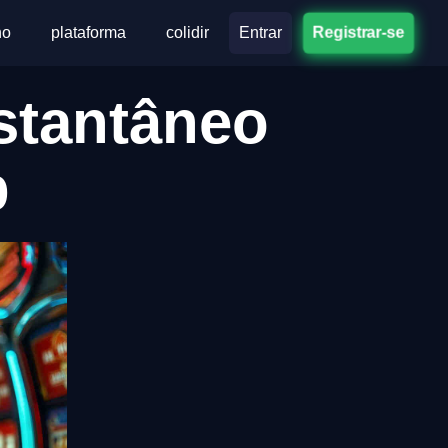
no
plataforma
colidir
Entrar
Registrar-se
stantâneo
b