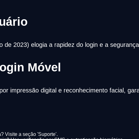
uário
 de 2023) elogia a rapidez do login e a segurança
Login Móvel
 por impressão digital e reconhecimento facial, gar
Visite a seção 'Suporte'.