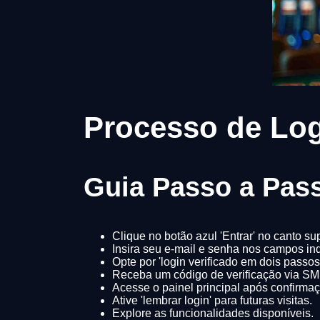
Processo de Log
Guia Passo a Pas
Clique no botão azul 'Entrar' no canto sup
Insira seu e-mail e senha nos campos in
Opte por 'login verificado em dois passos
Receba um código de verificação via SMS
Acesse o painel principal após confirma
Ative 'lembrar login' para futuras visitas.
Explore as funcionalidades disponíveis.