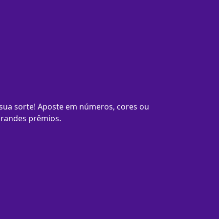
te sua sorte! Aposte em números, cores ou
randes prêmios.