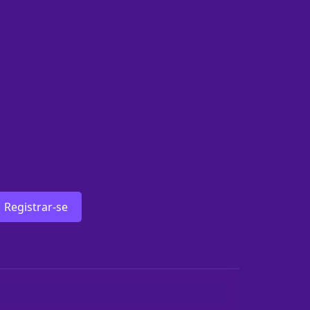
Registrar-se