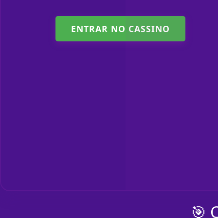
ENTRAR NO CASSINO
🎯 