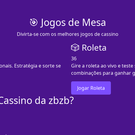
🎯 Jogos de Mesa
Divirta-se com os melhores jogos de cassino
🎲 Roleta
36
onais. Estratégia e sorte se
Gire a roleta ao vivo e tes
combinações para ganhar g
Jogar Roleta
 Cassino da zbzb?