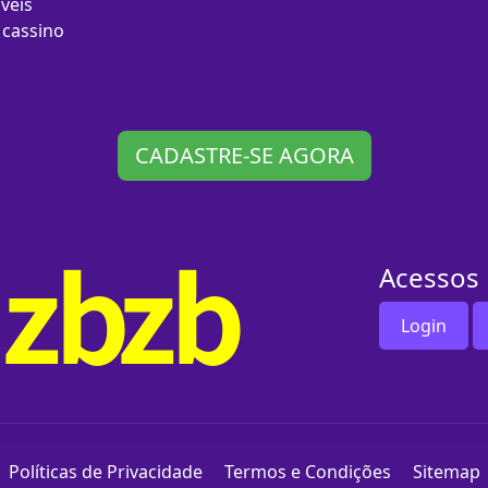
veis
 cassino
CADASTRE-SE AGORA
Acessos
Login
Políticas de Privacidade
Termos e Condições
Sitemap