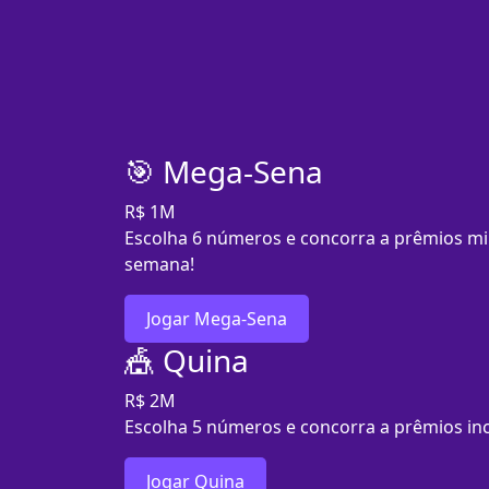
🎯 Mega-Sena
R$ 1M
Escolha 6 números e concorra a prêmios mil
semana!
Jogar Mega-Sena
🎪 Quina
R$ 2M
Escolha 5 números e concorra a prêmios incrí
Jogar Quina