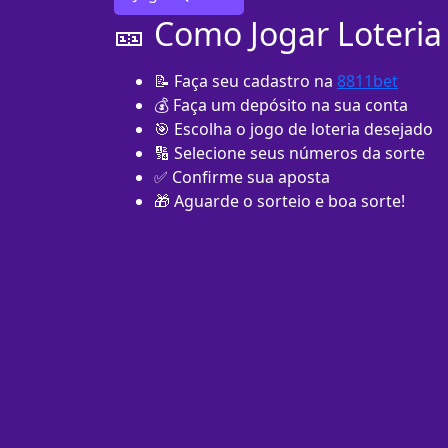
🎫 Como Jogar Loteria
📝 Faça seu cadastro na
8811bet
💰 Faça um depósito na sua conta
🎯 Escolha o jogo de loteria desejado
🔢 Selecione seus números da sorte
✅ Confirme sua aposta
🎁 Aguarde o sorteio e boa sorte!