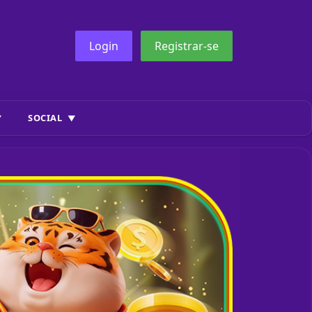
Login
Registrar-se
SOCIAL